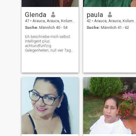
Glenda
paula
47
•
Arauca, Arauca, Kolumbien
42
•
Arauca, Arauca, Kolumbien
Suche:
Männlich 40 - 54
Suche:
Männlich 41 - 62
Ich beschreibe mich selbst:
Intelligent plus
achtundfünfzig
Gelegenheiten, null vier Tage
24 in liebevoller,
fünfhundertfünfzig Glück,
fünfhundertfünfzig und ziete
möchte sehr glücklich sein,
Frau mit Prinzipien und
Werten, fröhlich mit Zielen
und einer Zukunft.