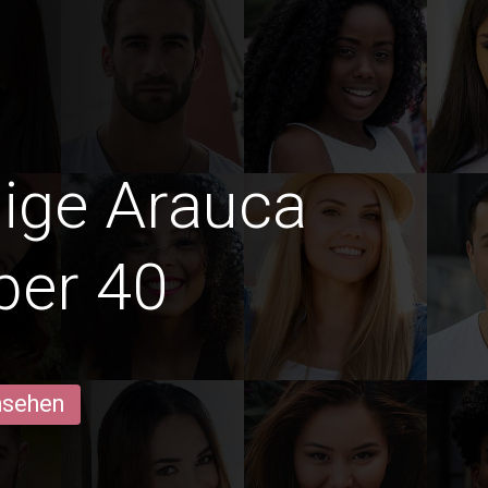
dige Arauca
ber 40
ansehen