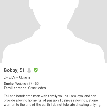
Bobby
, 51
L'viv, L'viv, Ukraine
Suche:
Weiblich 27 - 50
Familienstand:
Geschieden
Tall and handsome man with family values. I am loyal and can
provide a loving home full of passion. I believe in loving just one
woman to the end of the earth. I do not tolerate cheating or lying.