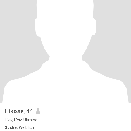
Ніколя
, 44
L'viv, L'viv, Ukraine
Suche:
Weiblich