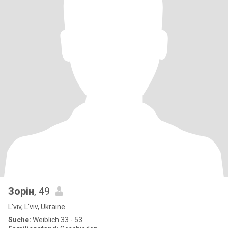
Зорін
, 49
L'viv, L'viv, Ukraine
Suche:
Weiblich 33 - 53