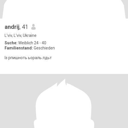
andrij
, 41
L'viv, L'viv, Ukraine
Suche:
Weiblich 24 - 40
Familienstand:
Geschieden
Із рпишноть ьораль лдьт