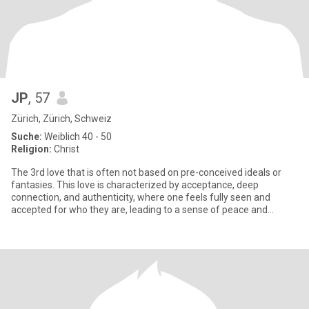
JP
, 57
Zürich, Zürich, Schweiz
Suche:
Weiblich 40 - 50
Religion:
Christ
The 3rd love that is often not based on pre-conceived ideals or
fantasies. This love is characterized by acceptance, deep
connection, and authenticity, where one feels fully seen and
accepted for who they are, leading to a sense of peace and
belongin