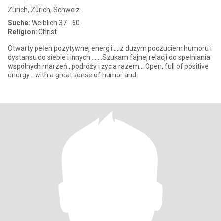
Zürich, Zürich, Schweiz
Suche:
Weiblich 37 - 60
Religion:
Christ
Otwarty pełen pozytywnej energii ....z dużym poczuciem humoru i
dystansu do siebie i innych .......Szukam fajnej relacji do spełniania
wspólnych marzeń , podróży i życia razem... Open, full of positive
energy... with a great sense of humor and