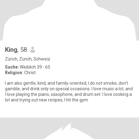
King
, 58
Zürich, Zürich, Schweiz
Suche:
Weiblich 39 - 65
Religion:
Christ
I am also gentle, kind, and family-oriented; I do not smoke, don't
gamble, and drink only on special occasions. I love music a lot, and
I love playing the piano, saxophone, and drum set. I love cooking a
lot and trying out new recipes, I hit the gym