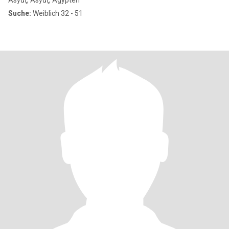
Asyūţ, Asyūţ, Ägypten
Suche:
Weiblich 32 - 51