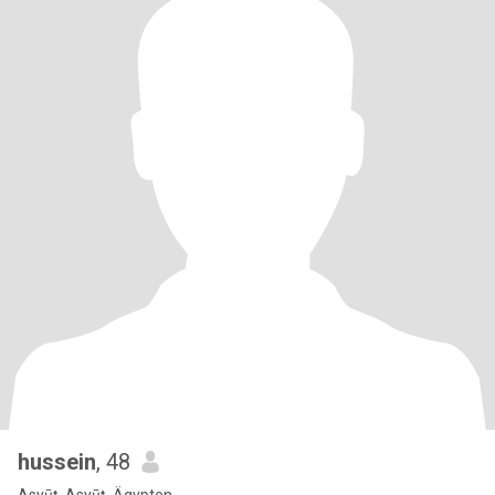
hussein
, 48