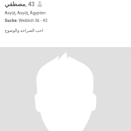
مصطفي
, 43
Asyūţ, Asyūţ, Ägypten
Suche:
Weiblich 36 - 43
احب الصراحه والوضوح