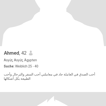
Ahmed
, 42
Asyūţ, Asyūţ, Ägypten
Suche:
Weiblich 25 - 40
أحب الصدق في العاملة جاد في معاملتي أحب السفر والترحال وأحب
الطبيعة بكل أشكالها