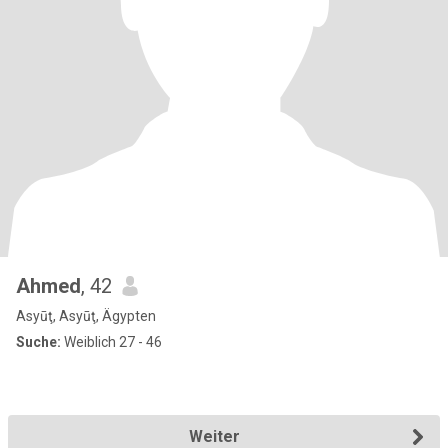
Ahmed
, 42
Asyūţ, Asyūţ, Ägypten
Suche:
Weiblich 27 - 46
Weiter