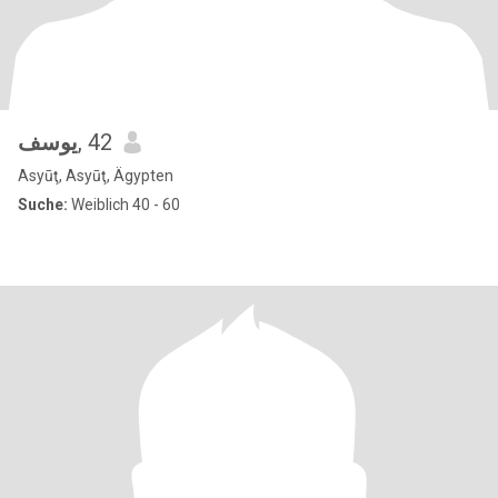
يوسف
, 42
Asyūţ, Asyūţ, Ägypten
Suche:
Weiblich 40 - 60