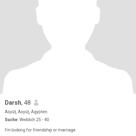
Darsh
, 48
Asyūţ, Asyūţ, Ägypten
Suche:
Weiblich 25 - 40
I'm looking for friendship or marriage