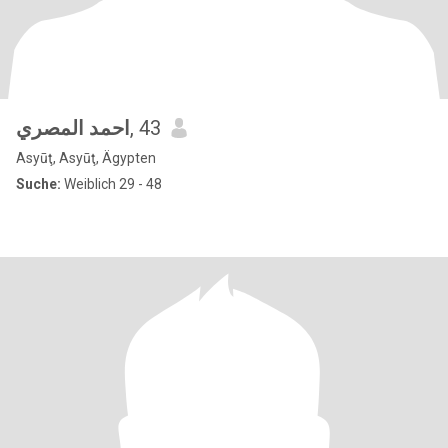
احمد المصري
, 43
Asyūţ, Asyūţ, Ägypten
Suche:
Weiblich 29 - 48