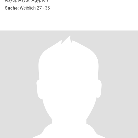
Asyūţ, Asyūţ, Ägypten
Suche:
Weiblich 27 - 35