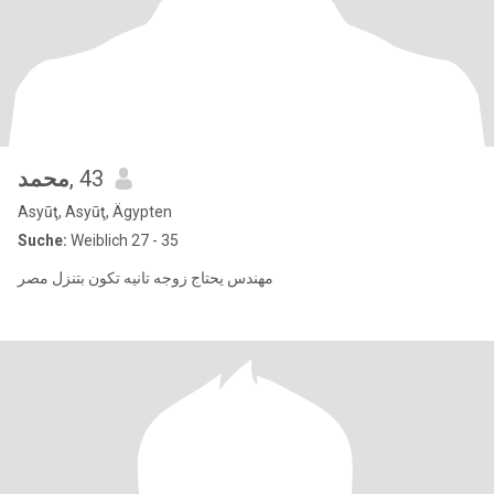
محمد
, 43
Asyūţ, Asyūţ, Ägypten
Suche:
Weiblich 27 - 35
مهندس يحتاج زوجه تانيه تكون بتنزل مصر