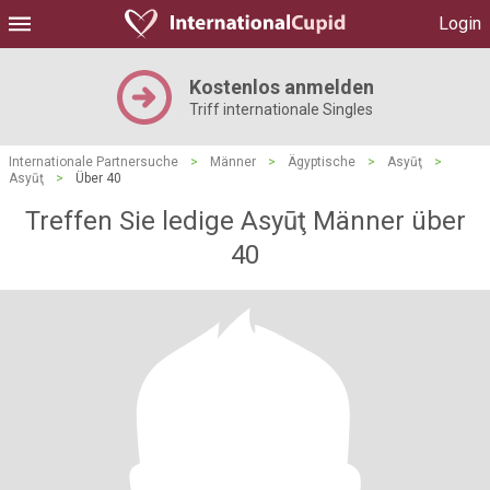
Login
Kostenlos anmelden
Triff internationale Singles
Internationale Partnersuche
>
Männer
>
Ägyptische
>
Asyūţ
>
Asyūţ
>
Über 40
Treffen Sie ledige Asyūţ Männer über
40