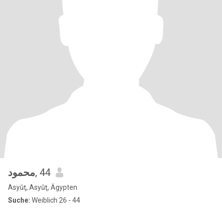
محمود
, 44
Asyūţ, Asyūţ, Ägypten
Suche:
Weiblich 26 - 44