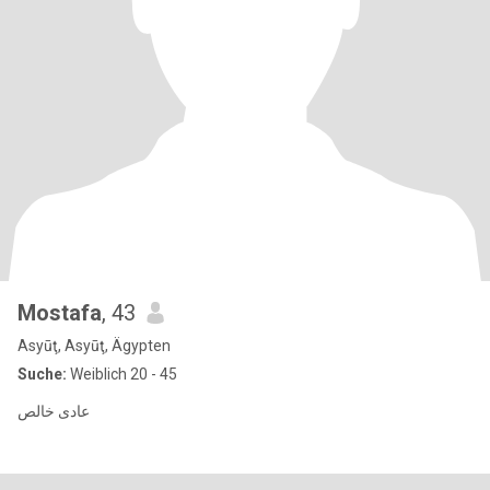
Mostafa
, 43
Asyūţ, Asyūţ, Ägypten
Suche:
Weiblich 20 - 45
عادى خالص